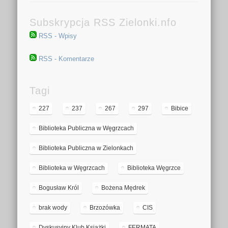
Subskrypcja RSS Zielonki.nfo
RSS - Wpisy
RSS - Komentarze
Tagi
227
237
267
297
Bibice
Biblioteka Publiczna w Węgrzcach
Biblioteka Publiczna w Zielonkach
Biblioteka w Węgrzcach
Biblioteka Węgrzce
Bogusław Król
Bożena Mędrek
brak wody
Brzozówka
CIS
Dyskusyjny Klub Książki
FERMATA