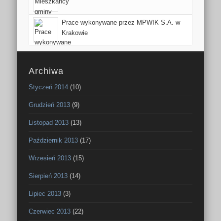
Prace wykonywane przez MPWIK S.A. w
Krakowie
Archiwa
Styczeń 2014
(10)
Grudzień 2013
(9)
Listopad 2013
(13)
Październik 2013
(17)
Wrzesień 2013
(15)
Sierpień 2013
(14)
Lipiec 2013
(3)
Czerwiec 2013
(22)