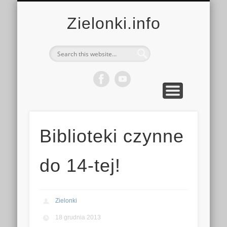
MULTIMEDIA
KALENDARZ
KONTAKT
KULTURA
MIEJSCA
SPORT
Zielonki.info
Biblioteki czynne
do 14-tej!
Zielonki
18 grudnia 2013