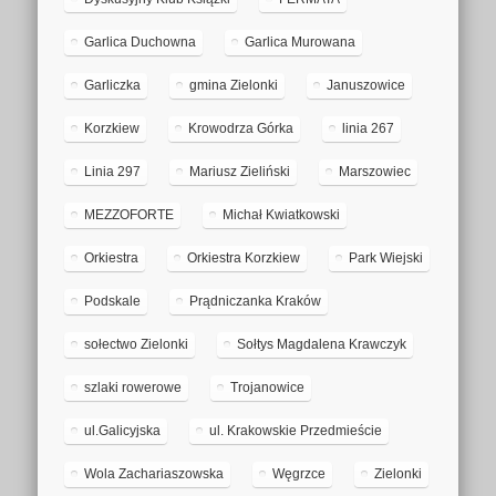
Garlica Duchowna
Garlica Murowana
Garliczka
gmina Zielonki
Januszowice
Korzkiew
Krowodrza Górka
linia 267
Linia 297
Mariusz Zieliński
Marszowiec
MEZZOFORTE
Michał Kwiatkowski
Orkiestra
Orkiestra Korzkiew
Park Wiejski
Podskale
Prądniczanka Kraków
sołectwo Zielonki
Sołtys Magdalena Krawczyk
szlaki rowerowe
Trojanowice
ul.Galicyjska
ul. Krakowskie Przedmieście
Wola Zachariaszowska
Węgrzce
Zielonki